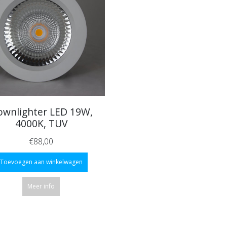
ownlighter LED 19W,
4000K, TUV
€88,00
Toevoegen aan winkelwagen
Meer info