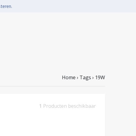
steren.
Home
›
Tags
›
19W
1
Producten beschikbaar