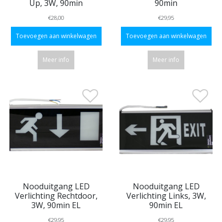
Up, 3W, 90min
90min
€28,00
€29,95
Toevoegen aan winkelwagen
Toevoegen aan winkelwagen
Meer info
Meer info
Nooduitgang LED
Nooduitgang LED
Verlichting Rechtdoor,
Verlichting Links, 3W,
3W, 90min EL
90min EL
€29,95
€29,95