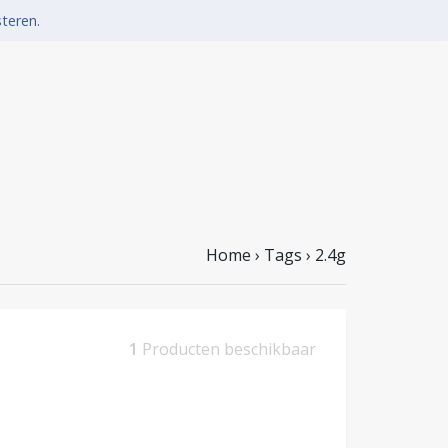
steren.
Home
›
Tags
›
2.4g
1
Producten beschikbaar