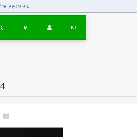
 te registeren.
NL
54