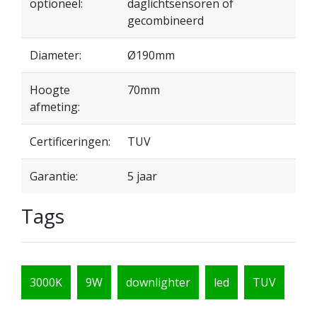
optioneel:
daglichtsensoren of
gecombineerd
Diameter:
Ø190mm
Hoogte
70mm
afmeting:
Certificeringen:
TUV
Garantie:
5 jaar
Tags
3000K
9W
downlighter
led
TUV