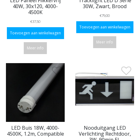
LED Paneel Flikkervrij
Tracklight LED D Serie
40W, 30x120, 4000-
30W, Zwart, Brood
4500K
€79,00
€37,50
Toevoegen aan winkelwagen
Toevoegen aan winkelwagen
Meer info
Meer info
LED Buis 18W, 4000-
Nooduitgang LED
4500K, 1.2m, Compatible
Verlichting Rechtdoor,
3W, 90min EL