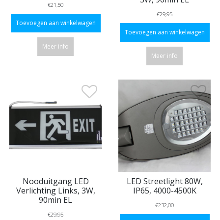
€21,50
€29,95
Toevoegen aan winkelwagen
Toevoegen aan winkelwagen
Meer info
Meer info
Nooduitgang LED
LED Streetlight 80W,
Verlichting Links, 3W,
IP65, 4000-4500K
90min EL
€232,00
€29,95