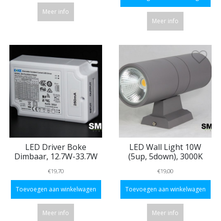
Meer info
Meer info
LED Driver Boke
LED Wall Light 10W
Dimbaar, 12.7W-33.7W
(5up, 5down), 3000K
€19,70
€19,00
Toevoegen aan winkelwagen
Toevoegen aan winkelwagen
Meer info
Meer info