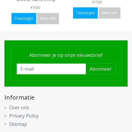
€17,50
€19,50
Toevoegen
Meer info
Toevoegen
Meer info
Abonneer je op onze nieuwsbrief
Abonneer
Informatie
Over ons
Privacy Policy
Sitemap