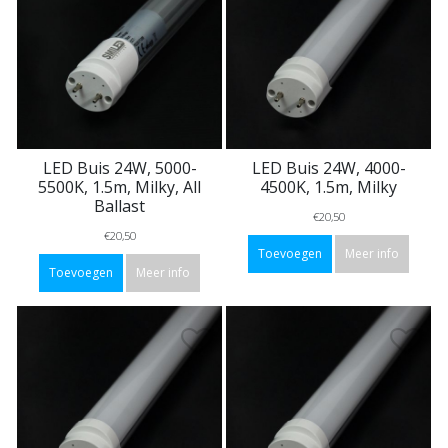
LED Buis 24W, 5000-
LED Buis 24W, 4000-
5500K, 1.5m, Milky, All
4500K, 1.5m, Milky
Ballast
€20,50
€20,50
Toevoegen
Meer info
Toevoegen
Meer info