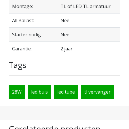
Montage:
TL of LED TL armatuur
All Ballast:
Nee
Starter nodig:
Nee
Garantie:
2 jaar
Tags
28W
led buis
led tube
tl vervanger
Gerelateerde producten