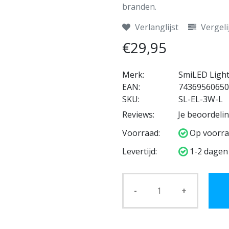
branden.
Verlanglijst
Vergeli
€29,95
Merk:
SmiLED Ligh
EAN:
74369560650
SKU:
SL-EL-3W-L
Reviews:
Je beoordeli
Voorraad:
Op voorra
Levertijd:
1-2 dagen
-
+