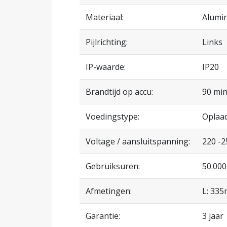
Materiaal:
Alumi
Pijlrichting:
Links
IP-waarde:
IP20
Brandtijd op accu:
90 mi
Voedingstype:
Oplaad
Voltage / aansluitspanning:
220 -2
Gebruiksuren:
50.000
Afmetingen:
L: 33
Garantie:
3 jaar