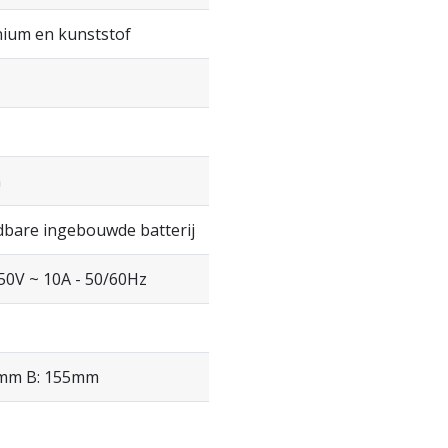
nium en kunststof
n
bare ingebouwde batterij
50V ~ 10A - 50/60Hz
5mm B: 155mm