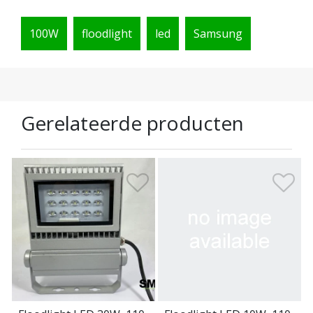
100W
floodlight
led
Samsung
Gerelateerde producten