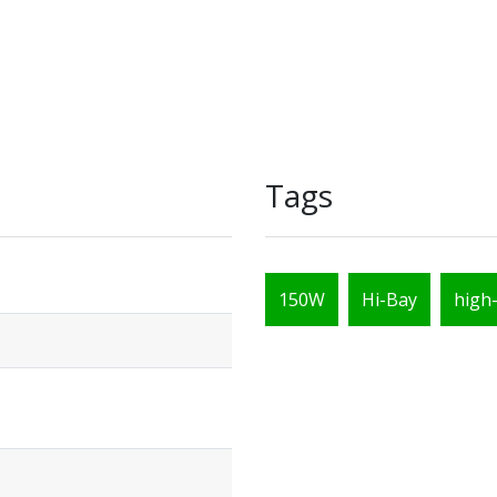
Tags
150W
Hi-Bay
high