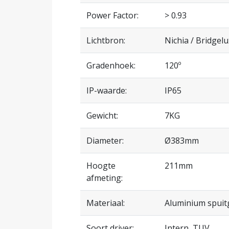
Power Factor:
> 0.93
Lichtbron:
Nichia / Bridgelu
Gradenhoek:
120º
IP-waarde:
IP65
Gewicht:
7KG
Diameter:
Ø383mm
Hoogte
211mm
afmeting:
Materiaal:
Aluminium spuit
Soort driver:
Intern, TUV