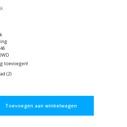
jk
uk
ting
46
50WD
ng toevoegen!
ad (2)
Toevoegen aan winkelwagen