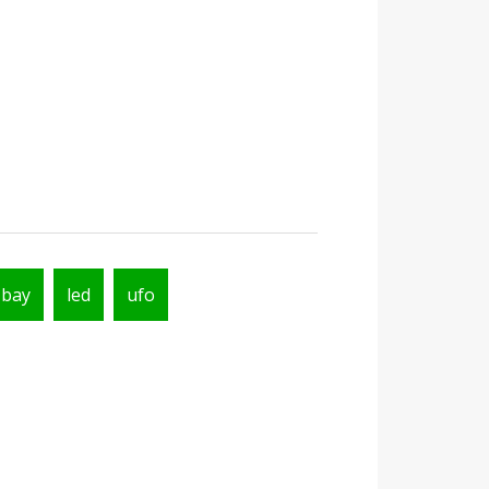
-bay
led
ufo