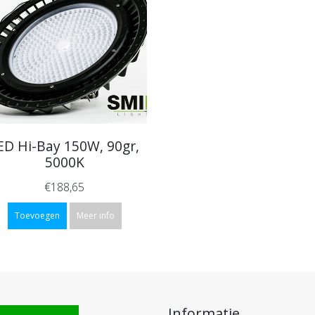
ED Hi-Bay 150W, 90gr,
5000K
€188,65
Toevoegen
Meer info
Informatie