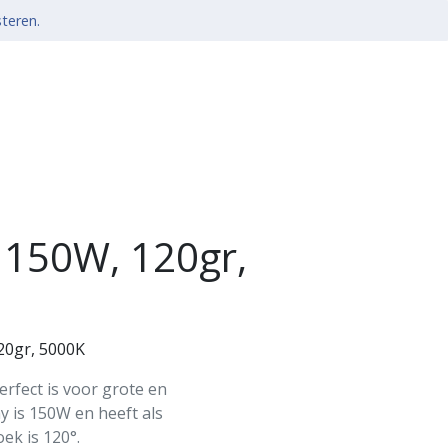
steren.
 150W, 120gr,
20gr, 5000K
rfect is voor grote en
y is 150W en heeft als
oek is 120°.