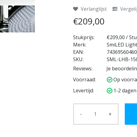
Verlanglijst
Vergeli
€209,00
Stukprijs:
€209,00 / St
Merk:
SmiLED Ligh
EAN:
74369560460
SKU:
SML-LHB-1
Reviews:
Je beoordeli
Voorraad:
Op voorra
Levertijd:
1-2 dagen
-
+