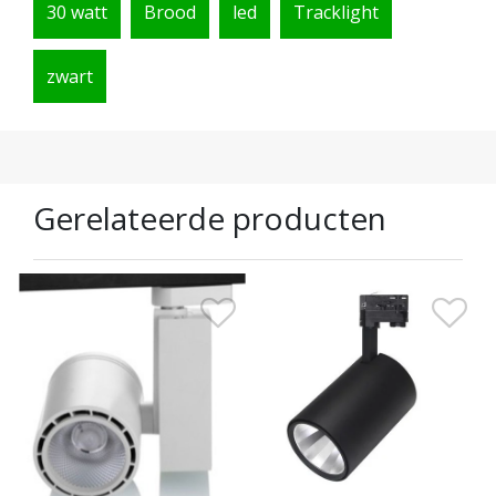
30 watt
Brood
led
Tracklight
zwart
Gerelateerde producten