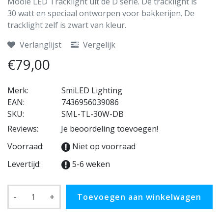
Mooie LED Tracklight uit de D serie. De tracklight is
30 watt en speciaal ontworpen voor bakkerijen. De
tracklight zelf is zwart van kleur.
Verlanglijst
Vergelijk
€79,00
Merk:
SmiLED Lighting
EAN:
7436956039086
SKU:
SML-TL-30W-DB
Reviews:
Je beoordeling toevoegen!
Voorraad:
Niet op voorraad
Levertijd:
5-6 weken
-
+
Toevoegen aan winkelwagen