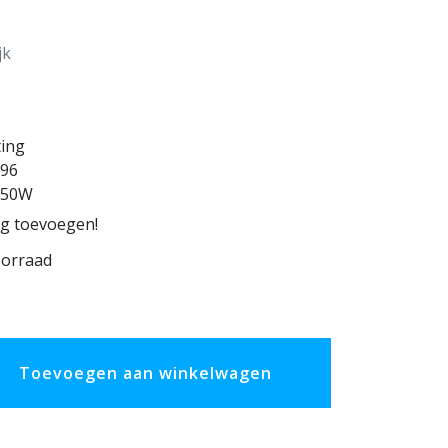
jk
ting
96
-50W
ng toevoegen!
oorraad
Toevoegen aan winkelwagen