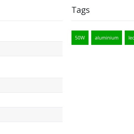
Tags
50W
aluminium
le
5