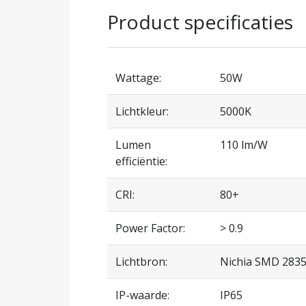
Product specificaties
Wattage:
50W
Lichtkleur:
5000K
Lumen
110 lm/W
efficiëntie:
CRI:
80+
Power Factor:
> 0.9
Lichtbron:
Nichia SMD 283
IP-waarde:
IP65