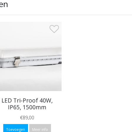
en
LED Tri-Proof 40W,
IP65, 1500mm
€89,00
Toevoegen
Meer info