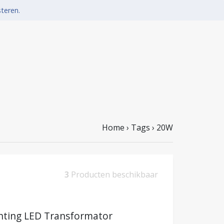
steren.
Home
›
Tags
›
20W
3
Producten beschikbaar
hting LED Transformator