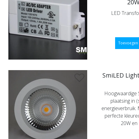
20W
LED Transfo
Toevoegen 
SmiLED Ligh
Hoogwaardige S
plaatsing in 
energieverbruik. 
perfecte kleure
20W en h