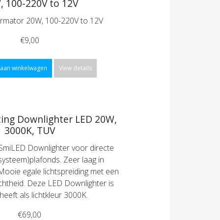
, 100-220V to 12V
rmator 20W, 100-220V to 12V
€9,00
aan winkelwagen
View details
ting Downlighter LED 20W,
3000K, TUV
miLED Downlighter voor directe
(systeem)plafonds. Zeer laag in
Mooie egale lichtspreiding met een
chtheid. Deze LED Downlighter is
eeft als lichtkleur 3000K.
€69,00