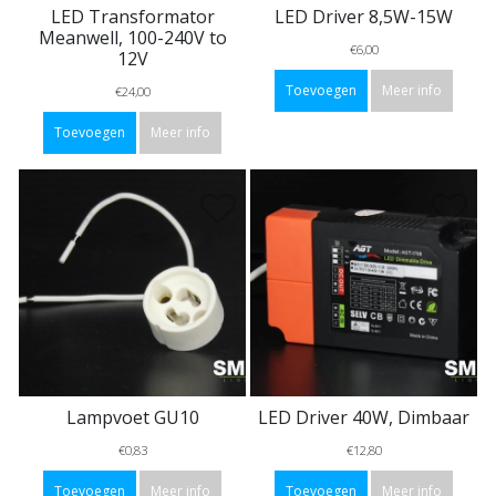
LED Transformator
LED Driver 8,5W-15W
Meanwell, 100-240V to
€6,00
12V
Toevoegen
Meer info
€24,00
Toevoegen
Meer info
Lampvoet GU10
LED Driver 40W, Dimbaar
€0,83
€12,80
Toevoegen
Meer info
Toevoegen
Meer info