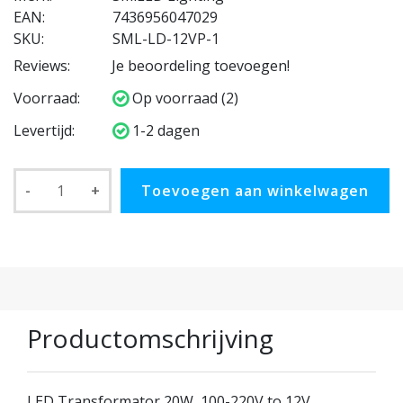
EAN:
7436956047029
SKU:
SML-LD-12VP-1
Reviews:
Je beoordeling toevoegen!
Voorraad:
Op voorraad (2)
Levertijd:
1-2 dagen
-
+
Toevoegen aan winkelwagen
Productomschrijving
LED Transformator 20W, 100-220V to 12V