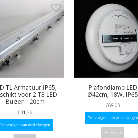
D TL Armatuur IP65,
Plafondlamp LED
schikt voor 2 T8 LED
Ø42cm, 18W, IP6
Buizen 120cm
€69,00
€31,36
Toevoegen aan winkelwagen
Toevoegen aan winkelwagen
Meer info