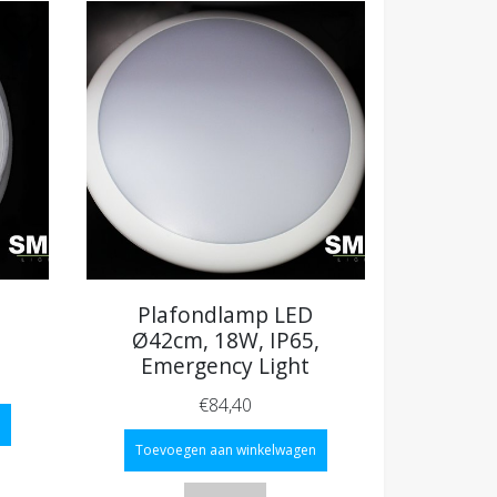
Plafondlamp LED
5
Ø42cm, 18W, IP65,
Emergency Light
€84,40
Toevoegen aan winkelwagen