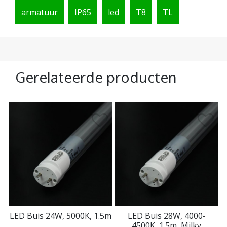
armatuur
IP65
led
T8
TL
Gerelateerde producten
LED Buis 24W, 5000K, 1.5m
LED Buis 28W, 4000-
4500K, 1.5m, Milky