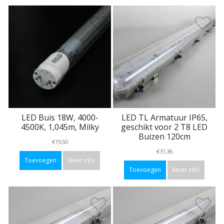
LED Buis 18W, 4000-
LED TL Armatuur IP65,
4500K, 1,045m, Milky
geschikt voor 2 T8 LED
Buizen 120cm
€19,50
€31,36
Toevoegen
Meer info
Toevoegen
Meer info