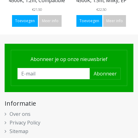
4500K, 1.2m, Compatible
4500K, 1.5m, Milky, EP
€21,50
€22,50
Toevoegen
Meer info
Toevoegen
Meer info
Abonneer je op onze nieuwsbrief
Abonneer
Informatie
Over ons
Privacy Policy
Sitemap