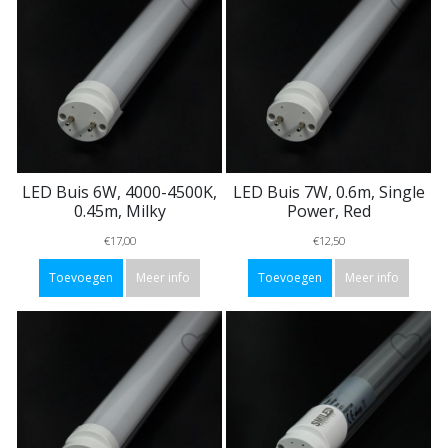
LED Buis 6W, 4000-4500K,
LED Buis 7W, 0.6m, Single
0.45m, Milky
Power, Red
€17,00
€12,50
Toevoegen
Meer info
Toevoegen
Meer info