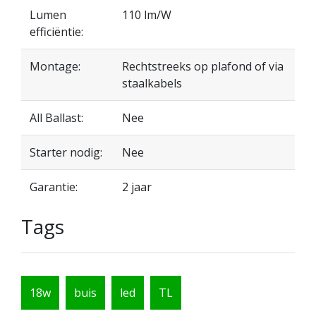
Lumen
110 lm/W
efficiëntie:
Montage:
Rechtstreeks op plafond of via
staalkabels
All Ballast:
Nee
Starter nodig:
Nee
Garantie:
2 jaar
Tags
18w
buis
led
TL