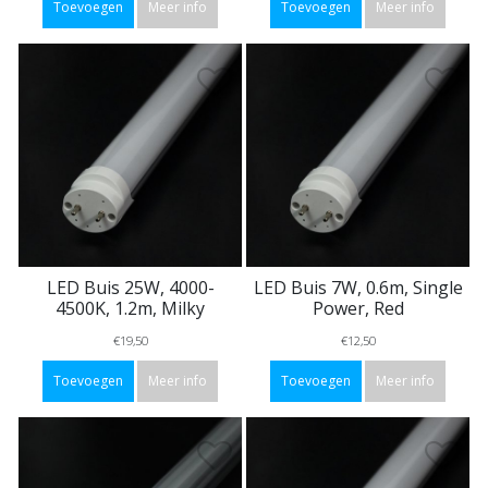
Toevoegen
Meer info
Toevoegen
Meer info
LED Buis 25W, 4000-
LED Buis 7W, 0.6m, Single
4500K, 1.2m, Milky
Power, Red
€19,50
€12,50
Toevoegen
Meer info
Toevoegen
Meer info