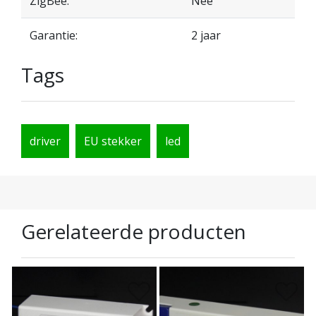
ZigBee:
Nee
Garantie:
2 jaar
Tags
driver
EU stekker
led
Gerelateerde producten