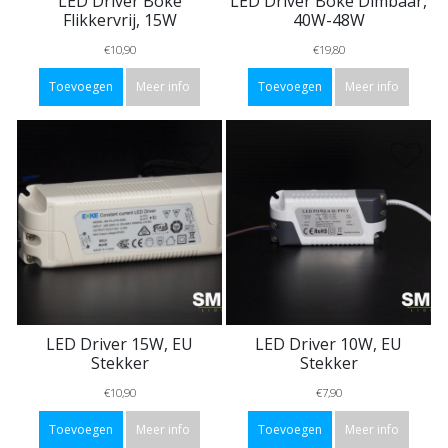
LED Driver Boke
LED Driver Boke Dimbaar,
Flikkervrij, 15W
40W-48W
€10,90
€19,80
Toevoegen
Meer info
Toevoegen
Meer info
LED Driver 15W, EU
LED Driver 10W, EU
Stekker
Stekker
€10,90
€7,90
Toevoegen
Meer info
Toevoegen
Meer info