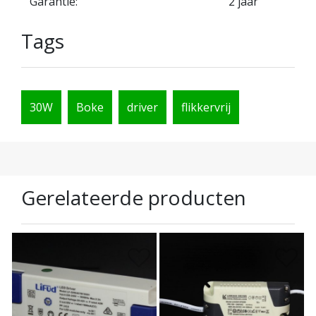
Garantie:
2 jaar
Tags
30W
Boke
driver
flikkervrij
Gerelateerde producten