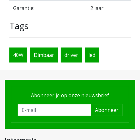
Garantie:
2 jaar
Tags
40W
Dimbaar
driver
led
Abonneer je op onze nieuwsbrief
Abonneer