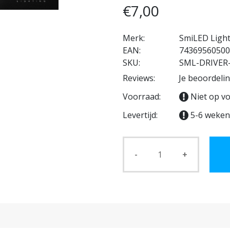
€7,00
Merk:
SmiLED Ligh
EAN:
74369560500
SKU:
SML-DRIVER
Reviews:
Je beoordeli
Voorraad:
Niet op v
Levertijd:
5-6 weken
-
+