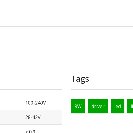
Tags
100-240V
9W
driver
led
l
28-42V
> 0.9