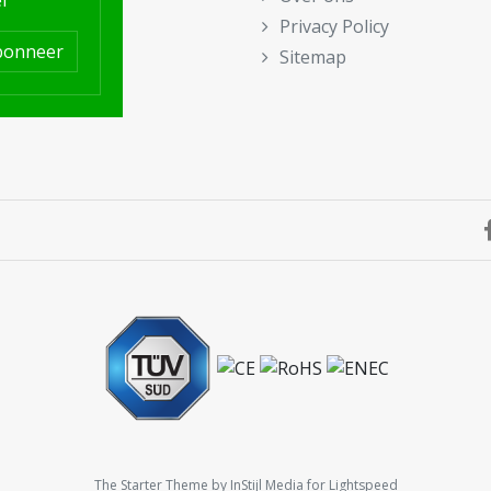
f
Privacy Policy
bonneer
Sitemap
The Starter Theme by
InStijl Media
for Lightspeed