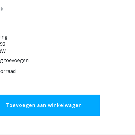
jk
ting
92
0W
ng toevoegen!
oorraad
Toevoegen aan winkelwagen