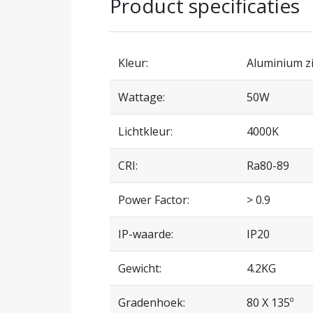
Product specificaties
Kleur:
Aluminium zi
Wattage:
50W
Lichtkleur:
4000K
CRI:
Ra80-89
Power Factor:
> 0.9
IP-waarde:
IP20
Gewicht:
4.2KG
Gradenhoek:
80 X 135º