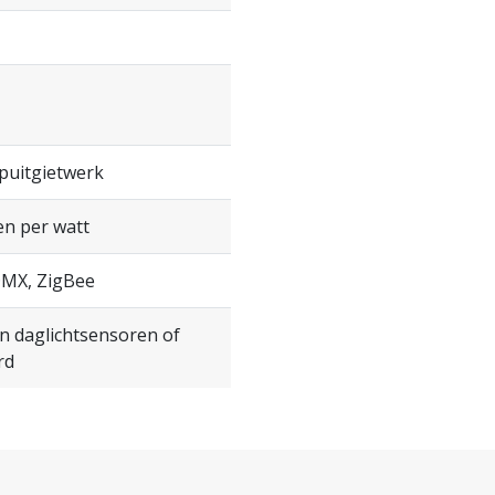
puitgietwerk
en per watt
 DMX, ZigBee
n daglichtsensoren of
rd