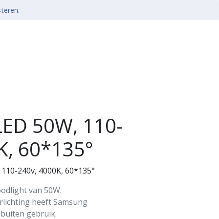
steren.
 LED 50W, 110-
K, 60*135°
 110-240v, 4000K, 60*135°
oodlight van 50W.
erlichting heeft Samsung
 buiten gebruik.