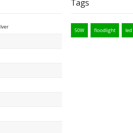
Tags
lver
50W
floodlight
led