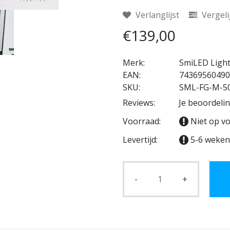
Verlanglijst
Vergeli
€139,00
Merk:
SmiLED Ligh
EAN:
74369560490
SKU:
SML-FG-M-5
Reviews:
Je beoordeli
Voorraad:
Niet op v
Levertijd:
5-6 weken
-
+