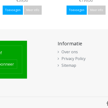
€39,00
€199,00
Toevoegen
Meer info
Toevoegen
Meer info
Informatie
Over ons
f
Privacy Policy
bonneer
Sitemap