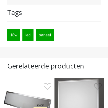
Tags
18w
led
paneel
Gerelateerde producten