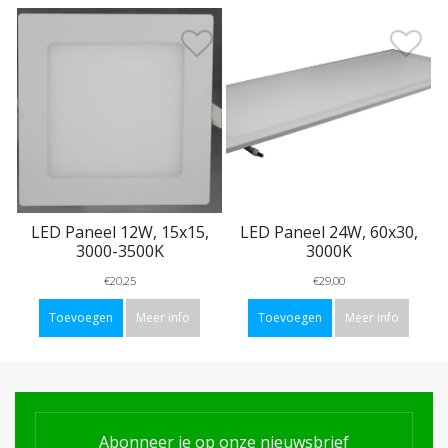
LED Paneel 12W, 15x15,
LED Paneel 24W, 60x30,
3000-3500K
3000K
€20,25
€29,00
Toevoegen
Meer info
Toevoegen
Meer info
Abonneer je op onze nieuwsbrief