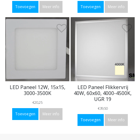
Toevoegen
Meer info
Toevoegen
Meer info
LED Paneel 12W, 15x15,
LED Paneel Flikkervrij
3000-3500K
40W, 60x60, 4000-4500K,
UGR 19
€20,25
€39,50
Toevoegen
Meer info
Toevoegen
Meer info