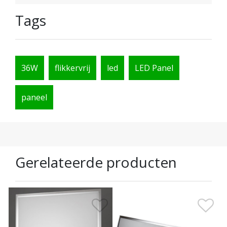
Tags
36W
flikkervrij
led
LED Panel
paneel
Gerelateerde producten