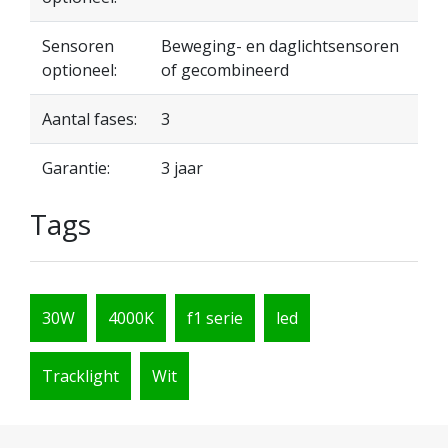
Sensoren
Beweging- en daglichtsensoren
optioneel:
of gecombineerd
Aantal fases:
3
Garantie:
3 jaar
Tags
30W
4000K
f1 serie
led
Tracklight
Wit