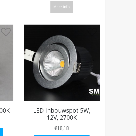
Meer info
200K
LED Inbouwspot 5W,
12V, 2700K
€18,18