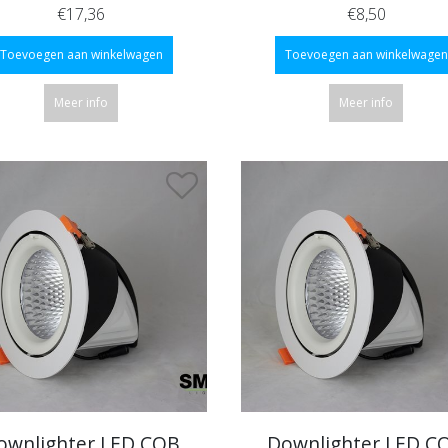
€17,36
€8,50
Toevoegen aan winkelwagen
Toevoegen aan winkelwagen
Meer info
Meer info
ownlighter LED COB
Downlighter LED C