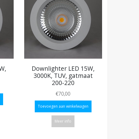
W,
Downlighter LED 15W,
3000K, TUV, gatmaat
200-220
€70,00
Toevoegen aan winkelwagen
Meer info