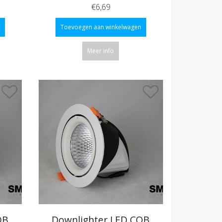
€6,69
Toevoegen aan winkelwagen
Meer info
OB
Downlighter LED COB