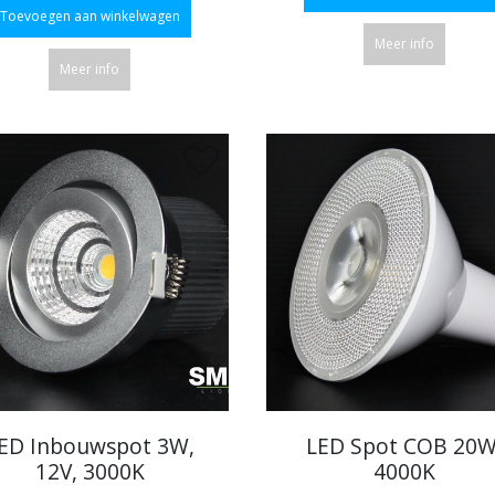
Toevoegen aan winkelwagen
Meer info
Meer info
ED Inbouwspot 3W,
LED Spot COB 20W
12V, 3000K
4000K