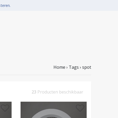
steren.
Home
›
Tags
›
spot
23
Producten beschikbaar