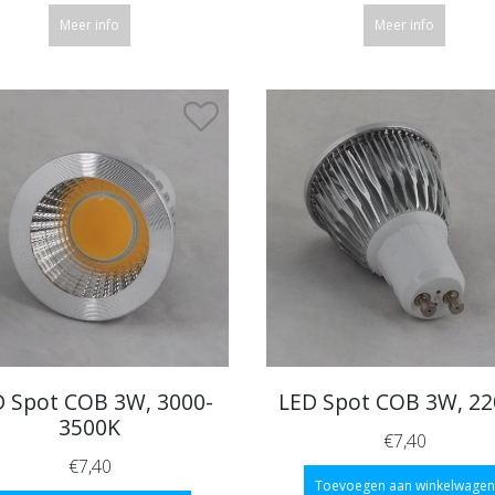
Meer info
Meer info
D Spot COB 3W, 3000-
LED Spot COB 3W, 2
3500K
€7,40
€7,40
Toevoegen aan winkelwagen