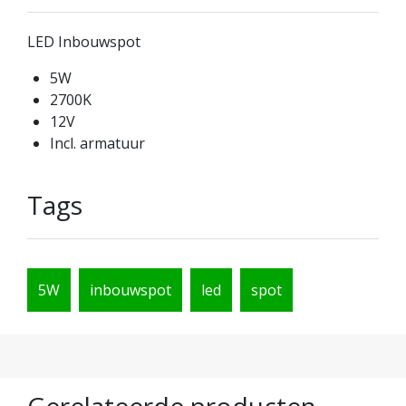
LED Inbouwspot
5W
2700K
12V
Incl. armatuur
Tags
5W
inbouwspot
led
spot