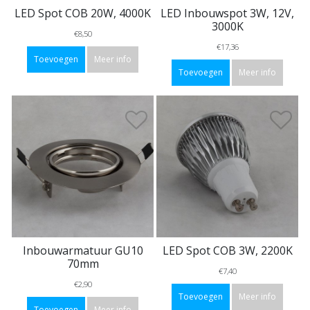
LED Spot COB 20W, 4000K
LED Inbouwspot 3W, 12V,
3000K
€8,50
€17,36
Toevoegen
Meer info
Toevoegen
Meer info
Inbouwarmatuur GU10
LED Spot COB 3W, 2200K
70mm
€7,40
€2,90
Toevoegen
Meer info
Toevoegen
Meer info