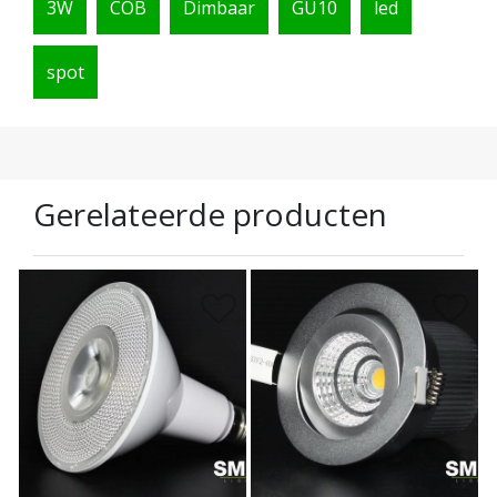
3W
COB
Dimbaar
GU10
led
spot
Gerelateerde producten