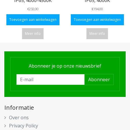
IP65, 4000-4500K
IP65, 4000K
€232,00
€194,00
Toevoegen aan winkelwagen
Toevoegen aan winkelwagen
Meer info
Meer info
Abonneer je op onze nieuwsbrief
Abonneer
Informatie
Over ons
Privacy Policy