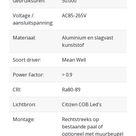
Gebruiksuren:
50.000
Voltage /
AC85-265V
aansluitspanning:
Materiaal:
Aluminium en slagvast
kunststof
Soort driver:
Mean Well
Power Factor:
> 0.9
CRI:
Ra80-89
Lichtbron:
Citizen COB Led's
Montage:
Rechtstreeks op
bestaande paal of
optioneel met muurbeugel