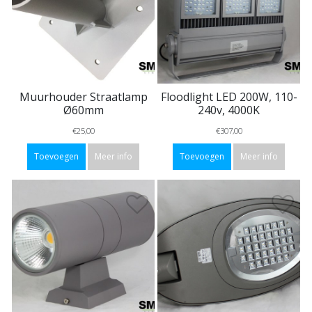
Muurhouder Straatlamp
Floodlight LED 200W, 110-
Ø60mm
240v, 4000K
€25,00
€307,00
Toevoegen
Meer info
Toevoegen
Meer info