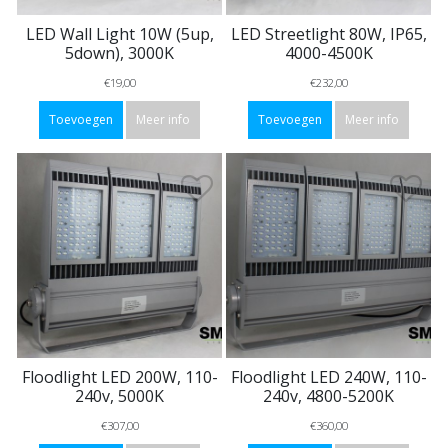
LED Wall Light 10W (5up,
LED Streetlight 80W, IP65,
5down), 3000K
4000-4500K
€19,00
€232,00
Toevoegen
Meer info
Toevoegen
Meer info
Floodlight LED 200W, 110-
Floodlight LED 240W, 110-
240v, 5000K
240v, 4800-5200K
€307,00
€360,00