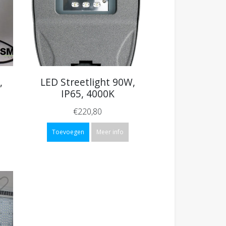
,
LED Streetlight 90W,
IP65, 4000K
€220,80
Toevoegen
Meer info