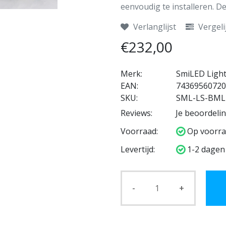
eenvoudig te installeren. De
Verlanglijst
Vergeli
€232,00
Merk:
SmiLED Ligh
EAN:
74369560720
SKU:
SML-LS-BML
Reviews:
Je beoordeli
Voorraad:
Op voorra
Levertijd:
1-2 dagen
-
+