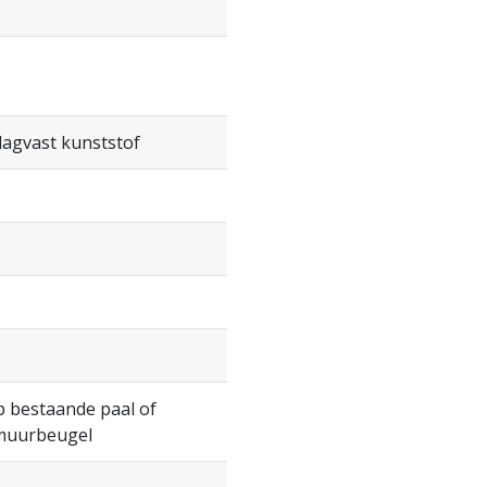
lagvast kunststof
p bestaande paal of
 muurbeugel