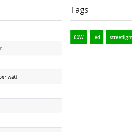
Tags
80W
led
streetligh
r
per watt