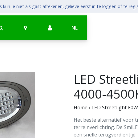
 kun je niet als gast afrekenen, gelieve eerst in te loggen of te regi
NL
LED Streetl
4000-4500
Home
›
LED Streetlight 80W
Het beste alternatief voor t
terreinverlichting. De SmiL
een snelle terugverdientijd.