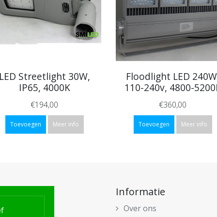
LED Streetlight 30W,
Floodlight LED 240W
IP65, 4000K
110-240v, 4800-5200
€194,00
€360,00
Toevoegen
Meer info
Toevoegen
Meer info
Informatie
Over ons
f