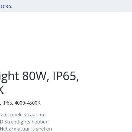
steren.
ight 80W, IP65,
K
, IP65, 4000-4500K
raditionele straat- en
ED Streetlights hebben
 Het armatuur is snel en