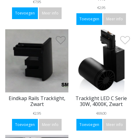
€7,95
€2,95
Toevoegen
Meer info
Toevoegen
Meer info
Eindkap Rails Tracklight,
Tracklight LED C Serie
Zwart
30W, 4000K, Zwart
€2,95
€69,00
Toevoegen
Meer info
Toevoegen
Meer info