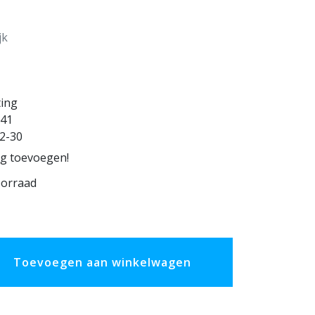
jk
ting
41
2-30
ng toevoegen!
oorraad
Toevoegen aan winkelwagen