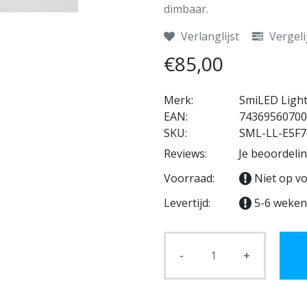
dimbaar.
Verlanglijst
Vergeli
€85,00
Merk:
SmiLED Ligh
EAN:
74369560700
SKU:
SML-LL-E5F7
Reviews:
Je beoordeli
Voorraad:
Niet op v
Levertijd:
5-6 weken
-
+