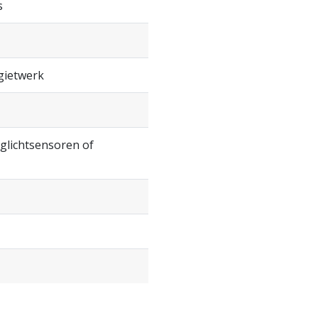
s
gietwerk
glichtsensoren of