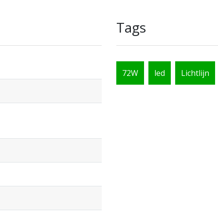
Tags
72W
led
Lichtlijn