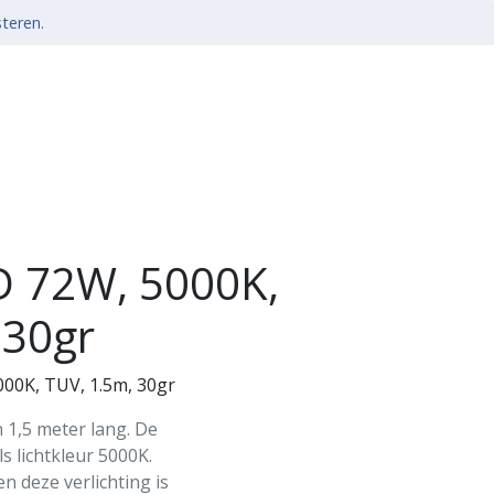
steren.
ED 72W, 5000K,
 30gr
5000K, TUV, 1.5m, 30gr
n 1,5 meter lang. De
als lichtkleur 5000K.
n deze verlichting is