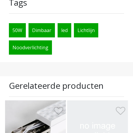
Tags
50W
Dimbaar
led
Lichtlijn
Noodverlichting
Gerelateerde producten