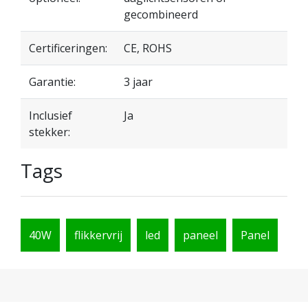
gecombineerd
Certificeringen:
CE, ROHS
Garantie:
3 jaar
Inclusief
Ja
stekker:
Tags
40W
flikkervrij
led
paneel
Panel