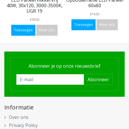
LED Paneel Flikkervrij
Opbouwframe LED Paneel
40W, 30x120, 3000-3500K,
60x60
UGR 19
€14,50
€39,50
Toevoegen
Meer info
Toevoegen
Meer info
Abonneer je op onze nieuwsbrief
Abonneer
Informatie
Over ons
Privacy Policy