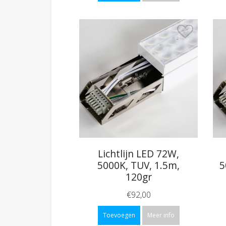
Lichtlijn LED 72W,
5000K, TUV, 1.5m,
5
120gr
€92,00
Toevoegen
Meer info