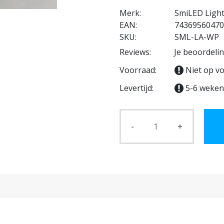
Merk:
SmiLED Ligh
EAN:
74369560470
SKU:
SML-LA-WP
Reviews:
Je beoordeli
Voorraad:
Niet op v
Levertijd:
5-6 weken
-
+