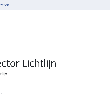
steren.
ctor Lichtlijn
tlijn
jk