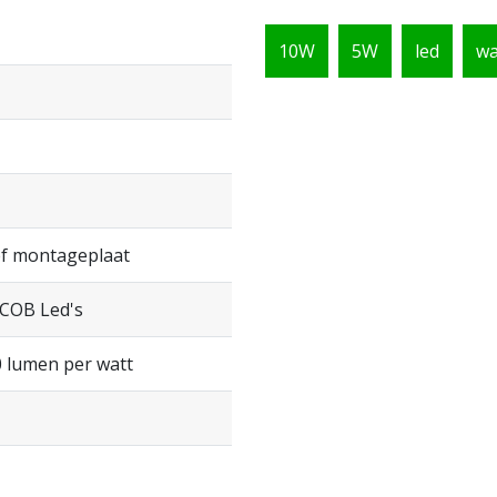
10W
5W
led
wa
ef montageplaat
 COB Led's
 lumen per watt