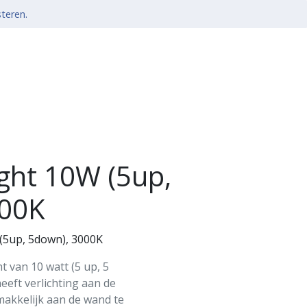
steren.
ight 10W (5up,
000K
(5up, 5down), 3000K
t van 10 watt (5 up, 5
eft verlichting aan de
makkelijk aan de wand te