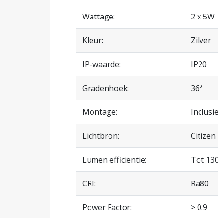
Wattage:
2 x 5W
Kleur:
Zilver
IP-waarde:
IP20
Gradenhoek:
36º
Montage:
Inclusi
Lichtbron:
Citizen
Lumen efficiëntie:
Tot 130
CRI:
Ra80
Power Factor:
> 0.9