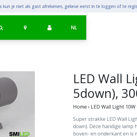
 kun je niet als gast afrekenen, gelieve eerst in te loggen of te regi
NL
LED Wall L
5down), 3
Home
›
LED Wall Light 10W 
Super strakke LED Wall Ligh
down). Deze handige lamp he
boven- en onderkant en is 