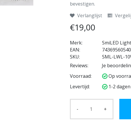
bevestigen.
Verlanglijst
Vergeli
€19,00
Merk:
SmiLED Ligh
EAN:
74369560540
SKU:
SML-LWL-10
Reviews:
Je beoordeli
Voorraad:
Op voorra
Levertijd:
1-2 dagen
-
+