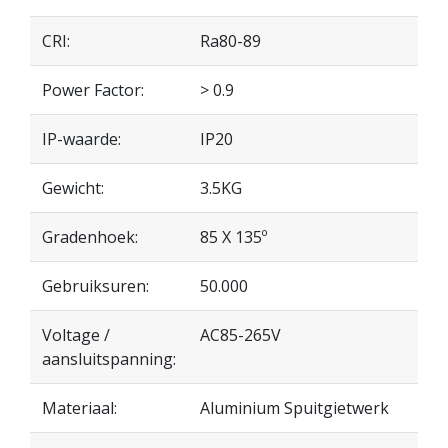
CRI:
Ra80-89
Power Factor:
> 0.9
IP-waarde:
IP20
Gewicht:
3.5KG
Gradenhoek:
85 X 135º
Gebruiksuren:
50.000
Voltage /
AC85-265V
aansluitspanning:
Materiaal:
Aluminium Spuitgietwerk