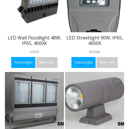
LED Wall Floodlight 48W,
LED Streetlight 90W, IP65,
IP65, 4000K
4000K
€79,00
€220,80
Toevoegen
Meer info
Toevoegen
Meer info