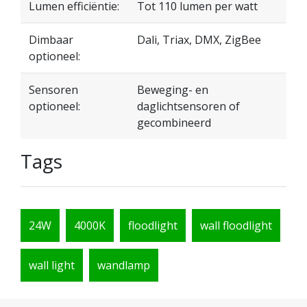
Lumen efficiëntie:
Tot 110 lumen per watt
Dimbaar
Dali, Triax, DMX, ZigBee
optioneel:
Sensoren
Beweging- en
optioneel:
daglichtsensoren of
gecombineerd
Tags
24W
4000K
floodlight
wall floodlight
wall light
wandlamp