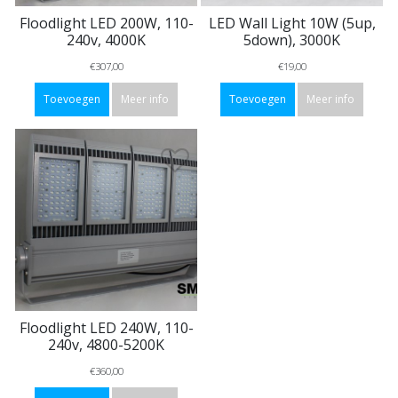
Floodlight LED 200W, 110-
LED Wall Light 10W (5up,
240v, 4000K
5down), 3000K
€307,00
€19,00
Toevoegen
Meer info
Toevoegen
Meer info
Floodlight LED 240W, 110-
240v, 4800-5200K
€360,00