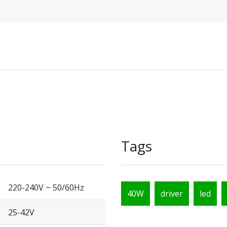
Tags
220-240V ~ 50/60Hz
40W
driver
led
25-42V