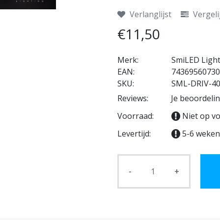
Verlanglijst
Vergeli
€11,50
Merk:
SmiLED Ligh
EAN:
74369560730
SKU:
SML-DRIV-4
Reviews:
Je beoordeli
Voorraad:
Niet op v
Levertijd:
5-6 weken
-
+