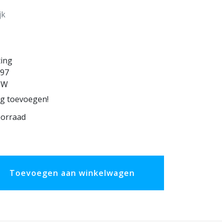
jk
ting
97
0W
ng toevoegen!
oorraad
Toevoegen aan winkelwagen