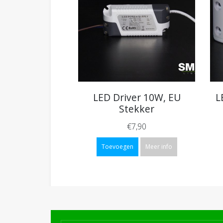
LED Driver 10W, EU
L
Stekker
€7,90
Toevoegen
Meer info