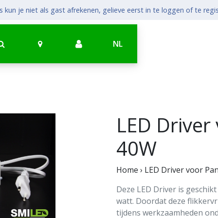
 kun je niet als gast afrekenen, gelieve eerst in te loggen of te regi
NL
LED Driver
40W
Home
›
LED Driver voor Pa
Deze LED Driver is geschik
watt. Doordat deze flikkervri
tijdens werkzaamheden onde