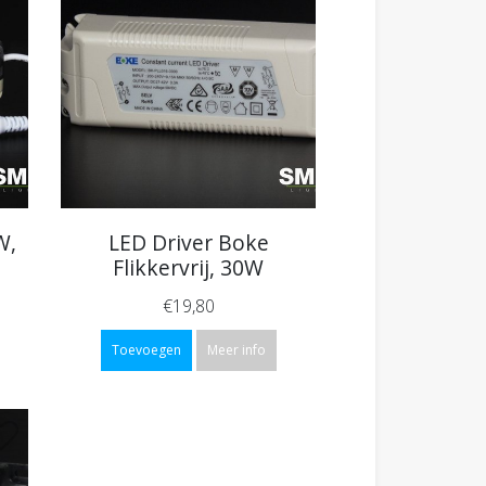
W,
LED Driver Boke
Flikkervrij, 30W
€19,80
Toevoegen
Meer info